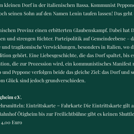
im kleinen Dorf in der italienischen Bassa. Kommunist Peppo
och seinen Sohn auf den Namen Lenin taufen lassen! Das geht 
lienischen Provinz einen erbitterten Glaubenskampf. Dabei hat
en und strengen Richter. Parteipolitik auf Gemeindeebene – da
 und tragikomische Verwicklungen, besonders in Italien, wo 
tion gehört. Eine Liebesgeschichte, die das Dorf spaltet, bis 
ation, die zur Prozession wird, ein kommunistisches Manifest
und Peppone verfolgen beide das gleiche Ziel: das Dorf und 
om Glück sind jedoch grundverschieden.
gheim e.V.
hrsmitteln: Eintrittskarte = Fahrkarte Die Eintrittskarte gilt 
ahnhof Ötigheim bis zur Freilichtbühne gibt es keinen Shuttl
: 4,00 Euro