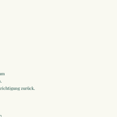
amm
.
richtigung zurück.