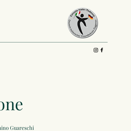
one
nino Guareschi