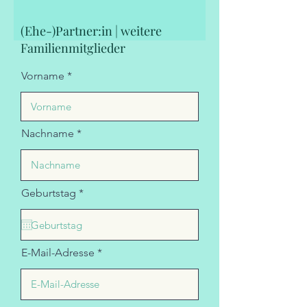
(Ehe-)Partner:in | weitere
Familienmitglieder
Vorname
Nachname
r
Geburtstag
*
e
q
u
i
r
E-Mail-Adresse
e
d