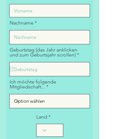
Nachname
Geburtstag (das Jahr anklicken
r
und zum Geburtsjahr scrollen)
*
e
q
u
i
r
Ich möchte folgende
e
Mitgliedschaft...
d
Land