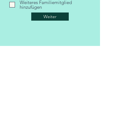
Weiteres Familiemitglied
hinzufügen
Weiter
Newsletter
Abonniere unseren Newsletter und erhalte
das aktuelle Programm
sowie weitere spannende Neuigkeiten rund
um unseren Verein.
Bitte gib keine T-Online-Adresse an. T-
Online schickt die E-Mails ohne
Benachrichtigung zurück.
Weiter Infos zu T-Online unter
FAQ
.