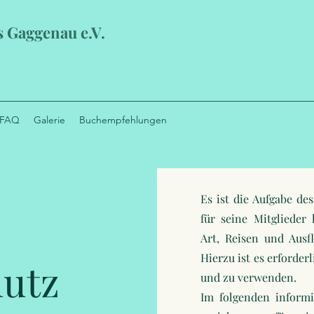
s Gaggenau e.V.
FAQ
Galerie
Buchempfehlungen
Es ist die Aufgabe de
für seine Mitglieder 
Art, Reisen und Ausf
Hierzu ist es erforde
utz
und zu verwenden.
Im folgenden informi