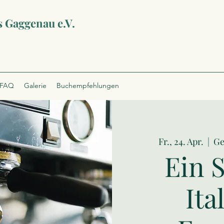
s Gaggenau e.V.
FAQ
Galerie
Buchempfehlungen
Fr., 24. Apr.
  |  
Ge
Ein 
Ita