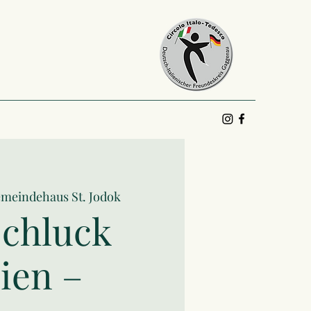
meindehaus St. Jodok
Schluck
lien –