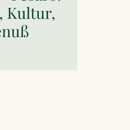
 Kultur,
enuß